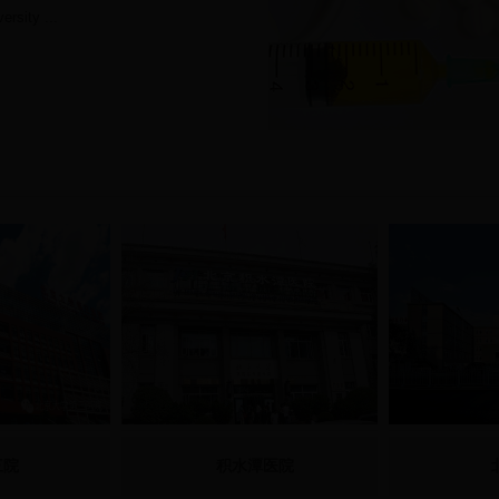
ity ...
三院
积水潭医院