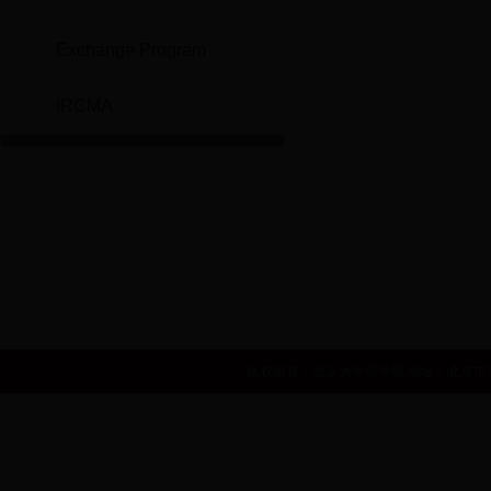
Exchange Program
IRCMA
世界卫生组织
国家自然基金委员会
国家食品药品监督管理局
中华人民共和国卫生部
国家发展和改革委员会
人力资源和社会
版权所有：北京大学药学院 地址：北京市海淀区学院路38