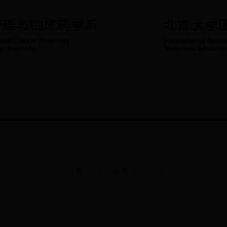
资队伍
科学研究
代表论文
重点专科
社会服务
页数：
1/1
总数：
0
1
监督管理局
国家中医药管理局