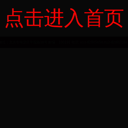
点击进入首页
力资源和社会保障部
市海淀区学院路38号 邮编：100191 电话: 010-82805656;010-82802184 E-ma