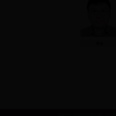
樊迪
世界卫生组织
国家自然基金委员会
国家食品药品监督管理局
中华人民共和国卫生部
国家发展和改革委员会
人力资源和社会
版权所有：北京大学药学院 地址：北京市海淀区学院路38