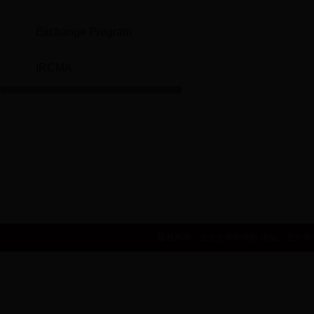
Exchange Program
IRCMA
世界卫生组织
国家自然基金委员会
国家食品药品监督管理局
中华人民共和国卫生部
国家发展和改革委员会
人力资源和社会
版权所有：北京大学药学院 地址：北京市海淀区学院路38