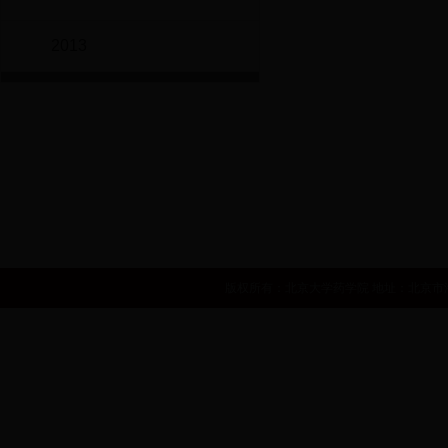
2013
世界卫生组织
国家自然基金委员会
国家食品药品监督管理局
中华人民共和国卫生部
国家发展和改革委员会
人力资源和社会
版权所有：北京大学药学院 地址：北京市海淀区学院路38