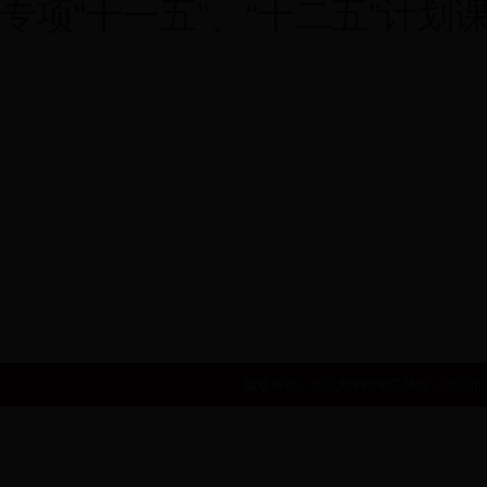
专项“十一五”、“十二五”计
世界卫生组织
国家自然基金委员会
国家食品药品监督管理局
中华人民共和国卫生部
国家发展和改革委员会
人力资源和社会
版权所有：北京大学药学院 地址：北京市海淀区学院路38