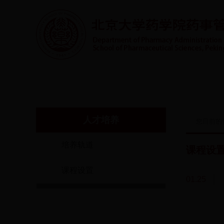
首页
系室概况
人才培养
实践教学
师
人才培养
您目前的
培养轨道
课程设
课程设置
01.25