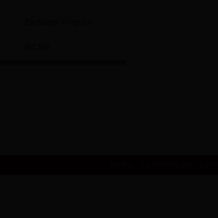
Exchange Program
IRCMA
世界卫生组织
国家自然基金委员会
国家食品药品监督管理局
中华人民共和国卫生部
国家发展和改革委员会
人力资源和社会
版权所有：北京大学药学院 地址：北京市海淀区学院路38