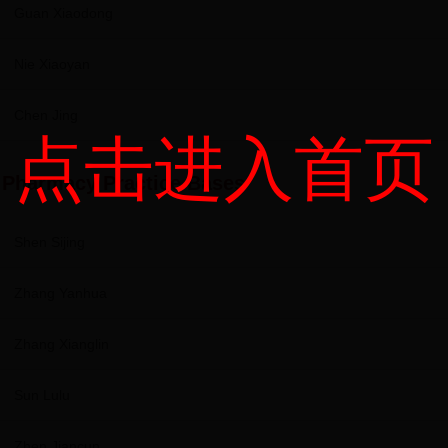
Guan Xiaodong
Nie Xiaoyan
Chen Jing
点击进入首页
l Pharmacy Practice Bases
Shen Sijing
Zhang Yanhua
Zhang Xianglin
Sun Lulu
Zhen Jiancun