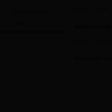
01.23
faculty
Exchange Program
IRCMA
Research Proje
01.23
Research
Internationl Co
世界卫生组织
国家自然基金委员会
国家食品药品监督管理局
中华人民共和国卫生部
国家发展和改革委员会
人力资源和社会