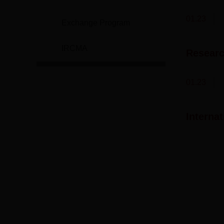
01.23
Exchange Program
IRCMA
Researc
01.23
Interna
世界卫生组织
国家自然基金委员会
国家食品药品
中华人民共和国卫生部
国家发展和改革委员会
人