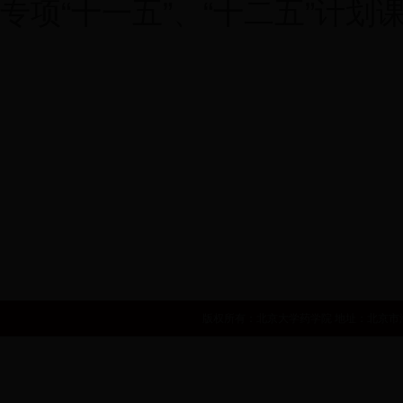
专项“十一五”、“十二五”计
世界卫生组织
国家自然基金委员会
国家食品药品监督管理局
中华人民共和国卫生部
国家发展和改革委员会
人力资源和社会
版权所有：北京大学药学院 地址：北京市海淀区学院路38