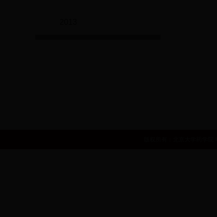
2013
世界卫生组织
国家自然基金委员会
国家食品药品
中华人民共和国卫生部
国家发展和改革委员会
人
版权所有：北京大学药学院 地址：北京